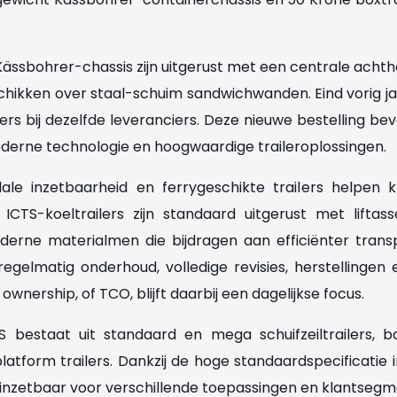
ässbohrer-chassis zijn uitgerust met een centrale achth
chikken over staal-schuim sandwichwanden. Eind vorig ja
lers bij dezelfde leveranciers. Deze nieuwe bestelling be
oderne technologie en hoogwaardige traileroplossingen.
dale inzetbaarheid en ferrygeschikte trailers helpen
 ICTS-koeltrailers zijn standaard uitgerust met liftass
rne materialmen die bijdragen aan efficiënter trans
regelmatig onderhoud, volledige revisies, herstellingen
ownership, of TCO, blijft daarbij een dagelijkse focus.
bestaat uit standaard en mega schuifzeiltrailers, boxtr
latform trailers. Dankzij de hoge standaardspecificatie 
bel inzetbaar voor verschillende toepassingen en klantseg