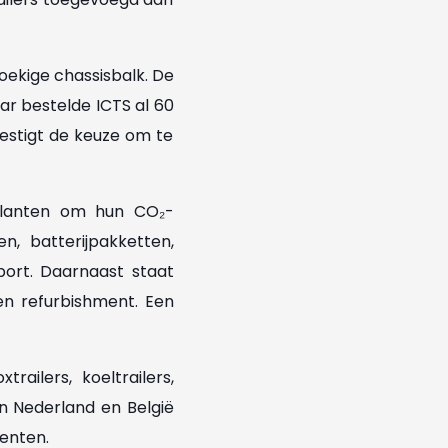
oekige chassisbalk. De
ar bestelde ICTS al 60
vestigt de keuze om te
 klanten om hun CO₂-
en, batterijpakketten,
port. Daarnaast staat
 en refurbishment. Een
ailers, koeltrailers,
in Nederland en België
menten.