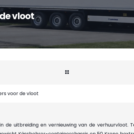
 de vloot
lers voor de vloot
n in de uitbreiding en vernieuwing van de verhuurvloot
gewicht Kässbohrer-containerchassis en 50 Krone boxtr