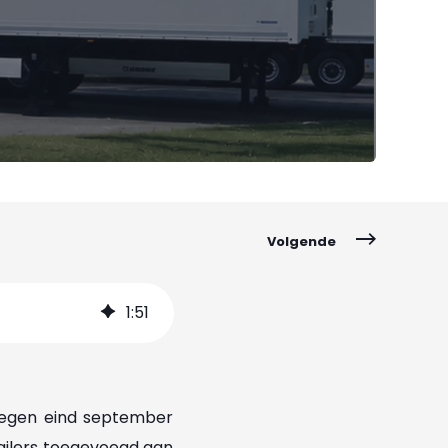
Volgende
1
:
51
. Tegen eind september
ailers toegevoegd aan