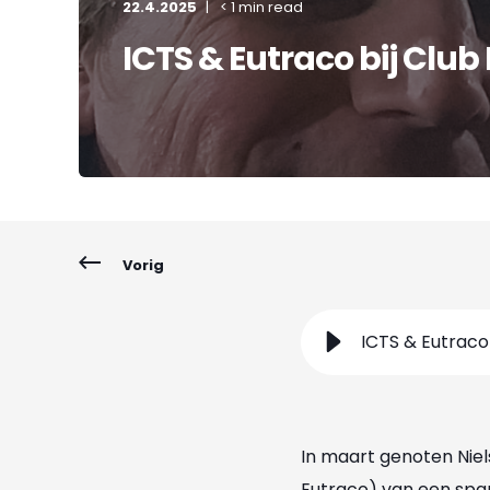
22.4.2025
< 1 min read
ICTS & Eutraco bij Clu
Vorig
ICTS & Eutraco
In maart genoten Niel
Eutraco) van een spa