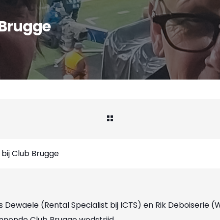
b Brugge
 bij Club Brugge
s Dewaele (Rental Specialist bij ICTS) en Rik Deboiserie 
nnende Club Brugge wedstrijd.