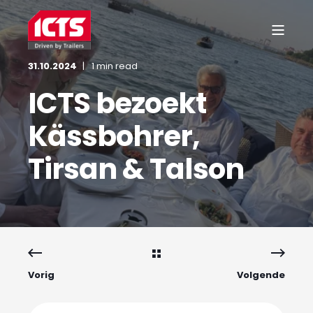
31.10.2024
1 min read
ICTS bezoekt
Kässbohrer,
Tirsan & Talson
Vorig
Volgende