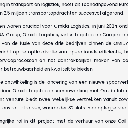
ing in transport en logistiek, heeft dit toonaangevend Eu
n 2,5 miljoen transportopdrachten succesvol afgerond.
 waren cruciaal voor Omida Logistics. In juni 2024 o
 Group, Omida Logistics, Virtus Logistics en Cargonite e
van de fusie van deze drie bedrijven binnen de OMID
ericht op de optimalisatie van operationele efficiëntie,
erviceprocessen en het aantrekkelijker maken van de 
r betrouwbaarheid en kwaliteit te bieden.
ke ontwikkeling is de lancering van een nieuwe spoorver
 door Omida Logistics in samenwerking met Omida Intermo
t venture biedt twee wekelijkse vertrekken vanuit zowe
ransportplaatsen, waaronder 32 slots voor opleggers en 
grijke rol in dit project met de verhuur van onze Coil