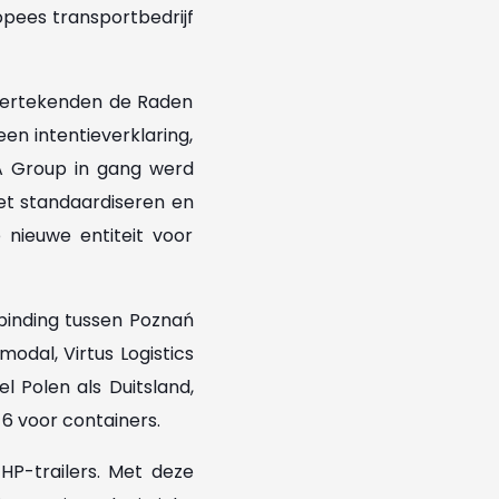
ropees transportbedrijf
ndertekenden de Raden
en intentieverklaring,
A Group in gang werd
 het standaardiseren en
nieuwe entiteit voor
binding tussen Poznań
dal, Virtus Logistics
l Polen als Duitsland,
6 voor containers.
 HP-trailers. Met deze