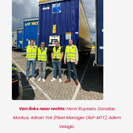
Van links naar rechts:
Henri Ruyssen, Donatas
Mockus, Adnan Yok (Fleet Manager Olof-MTT), Adem
Velagic.