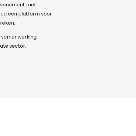
 evenement met
ood een platform voor
preken.
n samenwerking,
ate sector.