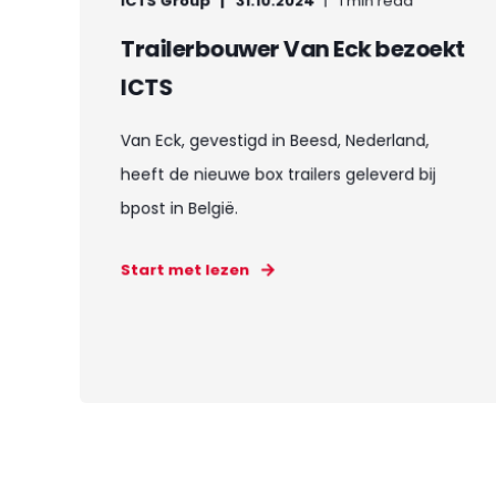
ICTS Group
31.10.2024
1 min read
Trailerbouwer Van Eck bezoekt
ICTS
Van Eck, gevestigd in Beesd, Nederland,
heeft de nieuwe box trailers geleverd bij
bpost in België.
Start met lezen