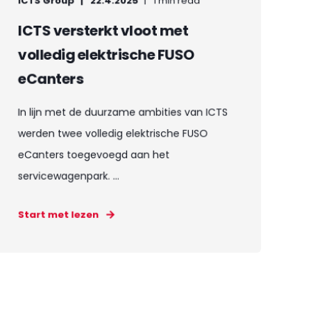
ICTS Group
22.4.2025
1 min read
ICTS versterkt vloot met
volledig elektrische FUSO
eCanters
In lijn met de duurzame ambities van ICTS
werden twee volledig elektrische FUSO
eCanters toegevoegd aan het
servicewagenpark. ...
Start met lezen