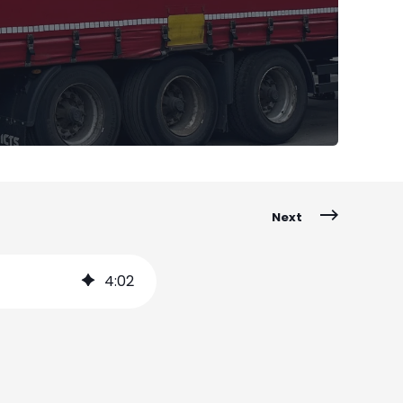
Next
4
:
02