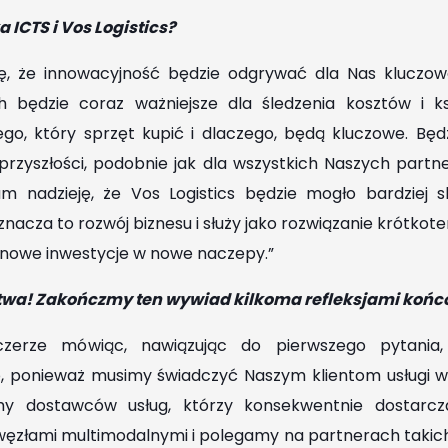
 ICTS i Vos Logistics?
ę, że innowacyjność będzie odgrywać dla Nas kluczową
 będzie coraz ważniejsze dla śledzenia kosztów i ksz
go, który sprzęt kupić i dlaczego, będą kluczowe. Będ
 przyszłości, podobnie jak dla wszystkich Naszych part
am nadzieję, że Vos Logistics będzie mogło bardziej
nacza to rozwój biznesu i służy jako rozwiązanie krótko
nowe inwestycje w nowe naczepy.”
stwa! Zakończmy ten wywiad kilkoma refleksjami koń
zczerze mówiąc, nawiązując do pierwszego pytania
, ponieważ musimy świadczyć Naszym klientom usługi wys
emy dostawców usług, którzy konsekwentnie dostarcz
 węzłami multimodalnymi i polegamy na partnerach takich