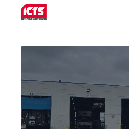
WYNAJEM NACZEP
USŁUG