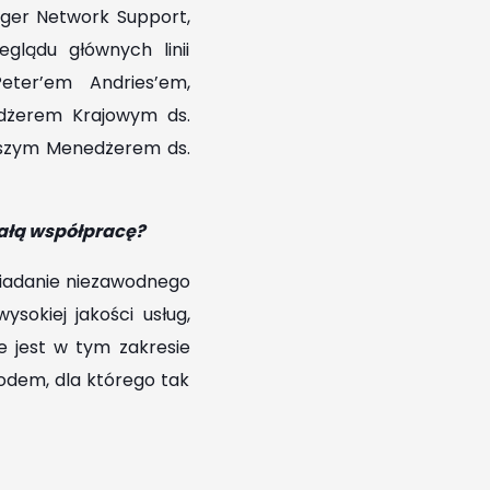
ager Network Support,
glądu głównych linii
eter’em Andries’em,
dżerem Krajowym ds.
Naszym Menedżerem ds.
iałą współpracę?
siadanie niezawodnego
sokiej jakości usług,
e jest w tym zakresie
odem, dla którego tak