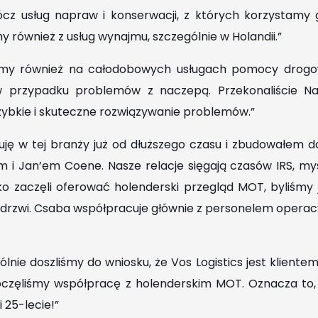
ócz usług napraw i konserwacji, z których korzystamy
 również z usług wynajmu, szczególnie w Holandii.”
my również na całodobowych usługach pomocy drogow
w przypadku problemów z naczepą. Przekonaliście Na
zybkie i skuteczne rozwiązywanie problemów.”
cuję w tej branży już od dłuższego czasu i zbudowałem d
m i Jan’em Coene. Nasze relacje sięgają czasów IRS, myś
ko zaczęli oferować holenderski przegląd MOT, byliśmy 
h drzwi. Csaba współpracuje głównie z personelem operac
lnie doszliśmy do wniosku, że Vos Logistics jest kliente
poczęliśmy współpracę z holenderskim MOT. Oznacza to
25-lecie!”