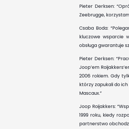
Pieter Derksen: “Opr
Zeebrugge, korzystamy
Csaba Boda: “Polega
kluczowe wsparcie 
obsługa gwarantuje s
Pieter Derksen: “Pra
Joop’em Roijakkers’e
2006 rokiem. Gdy tyl
którzy zapukali do ic
Mascaux.”
Joop Roijakkers: “Wspó
1999 roku, kiedy roz
partnerstwo obchodzi 