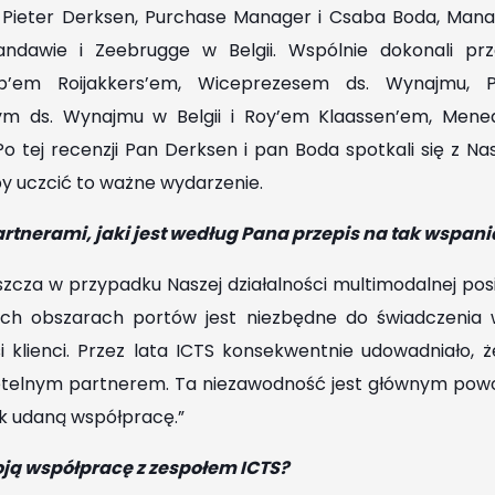
, Pieter Derksen, Purchase Manager i Csaba Boda, Man
andawie i Zeebrugge w Belgii. Wspólnie dokonali prze
’em Roijakkers’em, Wiceprezesem ds. Wynajmu, P
m ds. Wynajmu w Belgii i Roy’em Klaassen’em, Mene
Po tej recenzji Pan Derksen i pan Boda spotkali się z 
y uczcić to ważne wydarzenie.
artnerami, jaki jest według Pana przepis na tak wspan
aszcza w przypadku Naszej działalności multimodalnej po
h obszarach portów jest niezbędne do świadczenia wy
i klienci. Przez lata ICTS konsekwentnie udowadniało, ż
etelnym partnerem. Ta niezawodność jest głównym pow
k udaną współpracę.”
oją współpracę z zespołem ICTS?