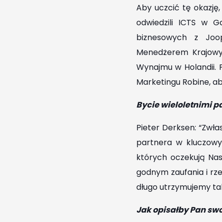
Aby uczcić tę okazję
odwiedzili ICTS w G
biznesowych z Joop
Menedżerem Krajowy
Wynajmu w Holandii. 
Marketingu Robine, ab
Bycie wieloletnimi p
Pieter Derksen: “Zwł
partnera w kluczowyc
których oczekują Nas
godnym zaufania i rz
długo utrzymujemy ta
Jak opisałby Pan sw