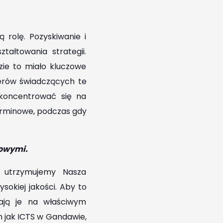
 rolę. Pozyskiwanie i
tałtowania strategii.
zie to miało kluczowe
nerów świadczących te
 skoncentrować się na
terminowe, podczas gdy
cowymi.
, utrzymujemy Nasza
okiej jakości. Aby to
ają je na właściwym
 jak ICTS w Gandawie,