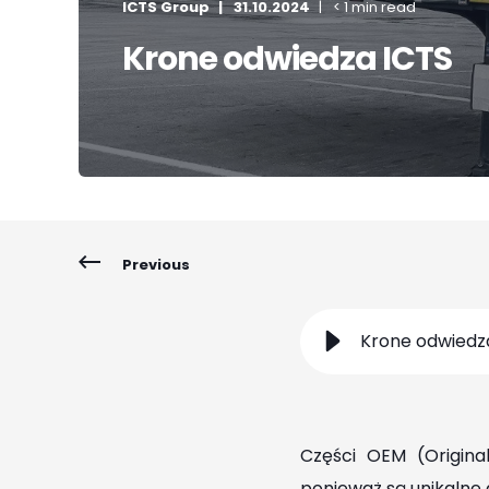
ICTS Group
31.10.2024
< 1 min read
Krone odwiedza ICTS
Previous
Krone odwiedz
Części OEM (Origina
ponieważ są unikalne