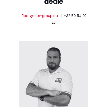
dédié
fleet@icts-group.eu
| +32 50 54 20
26