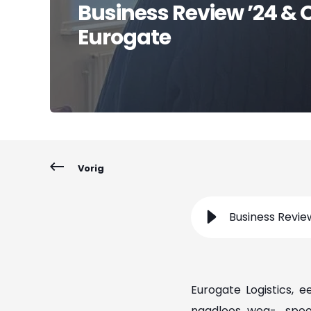
Business Review ’24 & 
Eurogate
Vorig
Business Revie
Eurogate Logistics, 
naadloos weg-, spoo