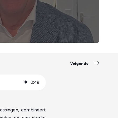
Volgende
0
:
49
lossingen, combineert
varing en een sterke