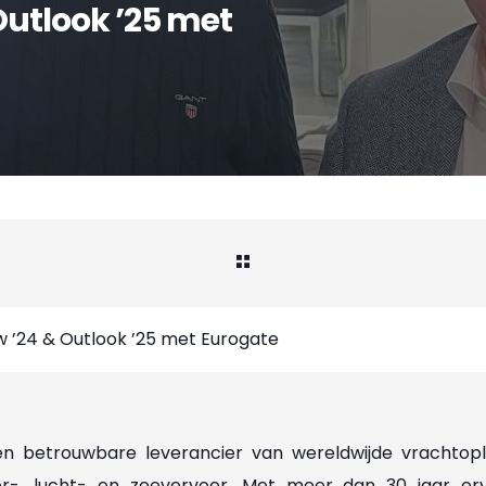
Outlook ’25 met
w ’24 & Outlook ’25 met Eurogate
een betrouwbare leverancier van wereldwijde vrachtop
r-, lucht- en zeevervoer. Met meer dan 30 jaar er