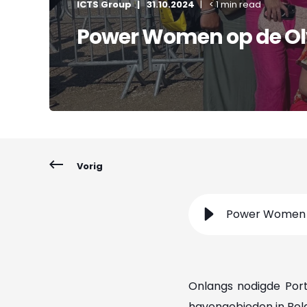
ICTS Group
31.10.2024
< 1 min read
Power Women op de Ol
Vorig
Power Women 
Onlangs nodigde Port
havengebieden in Belg